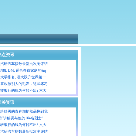
热点资讯
国汽研汽车指数最新批次测评结
N8L DM: 适合多孩家庭的&q
大学排名, 浙大跃升世界第一
咪喜欢舔别人的毛发，这些坏习
转银行的钱为何转不出? 六大
相关资讯
手给娃买的青春期护肤品惊到我
0后”讲解员与他的164名烈士“
转银行的钱为何转不出? 六大
国汽研汽车指数最新批次测评结