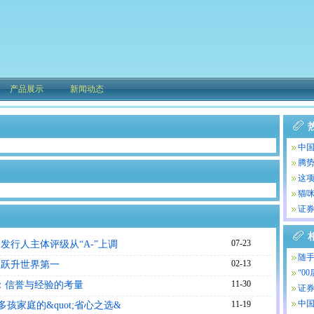
产品展示
新闻动态
中
腾势
这项
猫
证券
07-23
的发行人主体评级从“A-”上调
随
02-13
大跃升世界第一
“0
11-30
：信誉与经验的考量
证券
中
11-19
合多孩家庭的&quot;省心之选&