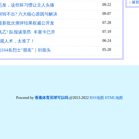
被初
09-22
毛发，这些坏习惯让主人头痛
09-07
转不出? 六大核心原因与解决
07-28
最新批次测评结果权威公开发
07-19
乙! 队报谈里昂: 丰塞卡已开
06-24
条观人术，太准了！
05-20
的164名烈士“朋友”｜封面头
Powered by
香蕉体育买球可以吗
@2013-2022
RSS地图
HTML地图