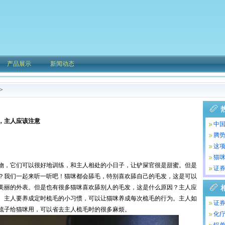
产品展示
新闻动态
>
，主人应该注意
中
腾势
这项
猫
物，它们可以很好地训练，和主人相处的小日子，让铲屎官很是甜蜜。但是
证券
？我们一起来听一听吧！猫咪都会舔毛，特别喜欢舔自己的毛发，这是可以
美丽的外表。但是也有很多猫咪喜欢舔别人的毛发，这是什么原因？主人应
。主人要养成定时梳毛的小习惯，可以让猫咪养成每次梳毛的行为。主人如
证券
梳子给猫咪用，可以省去主人梳毛时的很多麻烦。
化疗
铝