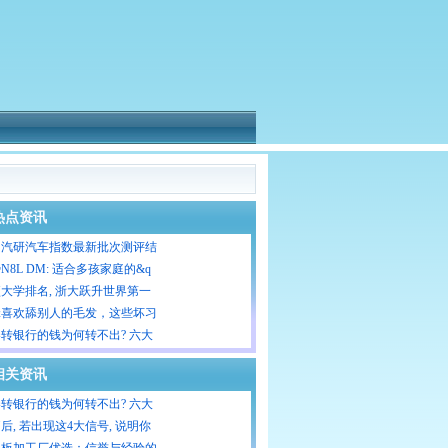
热点资讯
国汽研汽车指数最新批次测评结
N8L DM: 适合多孩家庭的&q
大学排名, 浙大跃升世界第一
咪喜欢舔别人的毛发，这些坏习
转银行的钱为何转不出? 六大
相关资讯
转银行的钱为何转不出? 六大
后, 若出现这4大信号, 说明你
单板加工厂优选：信誉与经验的